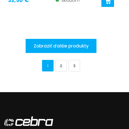
32,50 €
Skladom
Zobraziť ďalšie produkty
1
2
3