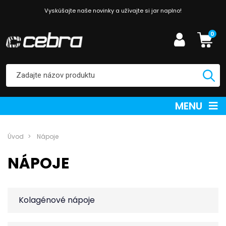
Vyskúšajte naše novinky a užívajte si jar naplno!
0
MENU
Úvod
Nápoje
NÁPOJE
Kolagénové nápoje