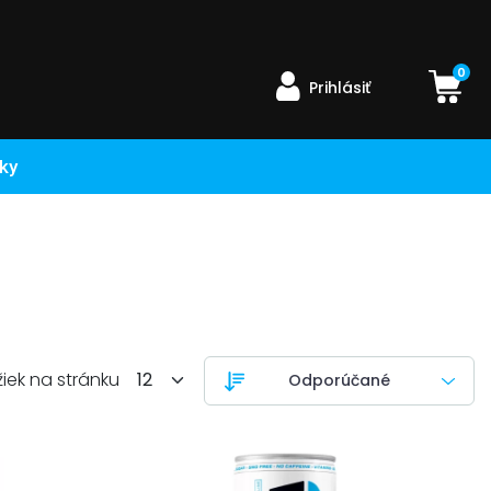
0
Prihlásiť
ky
žiek na stránku