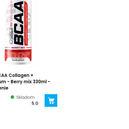
AA Collagen +
m - Berry mix 330ml -
enie
Skladom
5.0