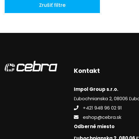
Zrušiť filtre
Kontakt
Impol Group s.r.o.
Ľubochnianska 2, 08006 Ľub
+421 948 96 02 91
eshop@cebra.sk
Odberné miesto
Ľubochnianska 2, 080 06 