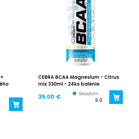
 +
CEBRA BCAA Magnesium - Citrus
vého
mix 330ml - 24ks balenie
Skladom
35,00 €
5.0