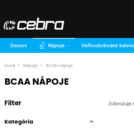
Domov
Nápoje
Veľkoobchodné baleni
Úvod
Nápoje
BCAA nápoje
BCAA NÁPOJE
Filter
Zobrazuje s
Kategória