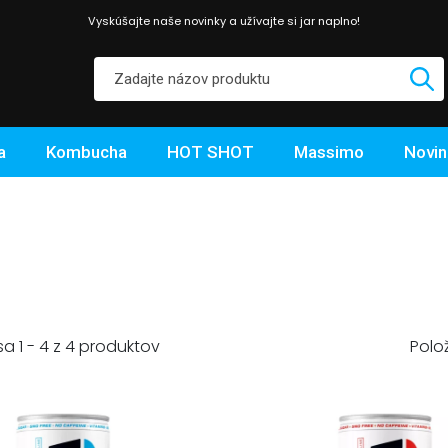
Vyskúšajte naše novinky a užívajte si jar naplno!
a
Kombucha
HOT SHOT
Massimo
Novin
Polo
a 1 - 4 z 4 produktov