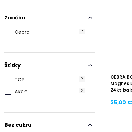
Značka
Cebra
2
Štítky
CEBRA BC
TOP
2
Magnesiu
24ks bal
Akcie
2
35,00 €
Bez cukru