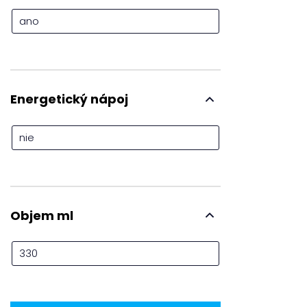
ano
Energetický nápoj
nie
Objem ml
330