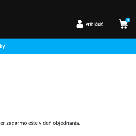
0
Prihlásiť
ky
er zadarmo ešte v deň objednania.