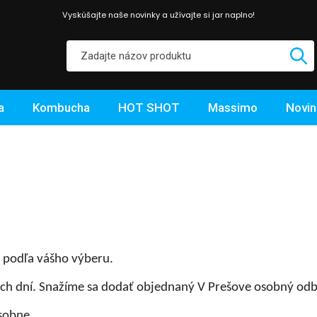
Vyskúšajte naše novinky a užívajte si jar naplno!
a
Kombucha
HOT SHOT
Massimo
Novin
í podľa vášho výberu.
ch dní. Snažíme sa dodať objednaný V Prešove osobný odb
sobne.