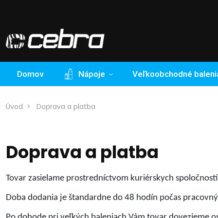
Domov
Nápoje
Veľkoobchodné baleni
Úvod
Doprava a platba
Doprava a platba
Tovar zasielame prostredníctvom kuriérskych spoločnost
Doba dodania je štandardne do 48 hodín počas pracovný
Po dohode pri veľkých baleniach Vám tovar dovezieme o