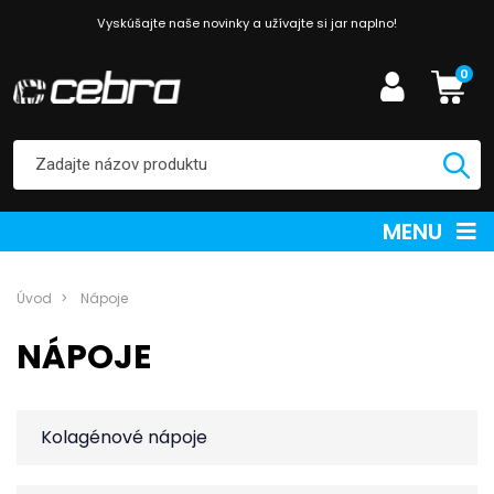
Vyskúšajte naše novinky a užívajte si jar naplno!
0
MENU
Úvod
Nápoje
NÁPOJE
Kolagénové nápoje