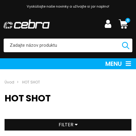
Vyskúšajte naše novinky a užívajte si jar naplno!
0
MENU
Úvod
HOT SHOT
HOT SHOT
FILTER