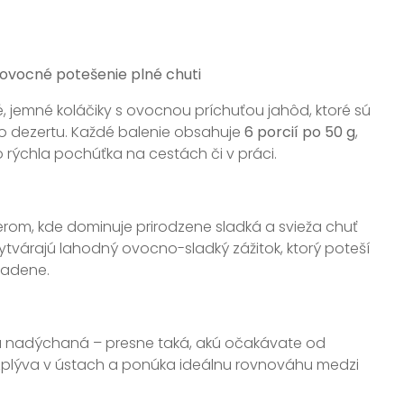
ovocné potešenie plné chuti
, jemné koláčiky s ovocnou príchuťou jahôd, ktoré sú
ho dezertu. Každé balenie obsahuje
6 porcií po 50 g
,
 rýchla pochúťka na cestách či v práci.
om, kde dominuje prirodzene sladká a svieža chuť
ytvárajú lahodný ovocno-sladký zážitok, ktorý poteší
ladene.
a nadýchaná – presne taká, akú očakávate od
zplýva v ústach a ponúka ideálnu rovnováhu medzi