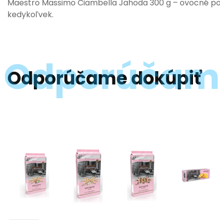
Maestro Massimo Ciambella Jahoda 300 g – ovocné pote
kedykoľvek.
Odporúčame dokúpiť