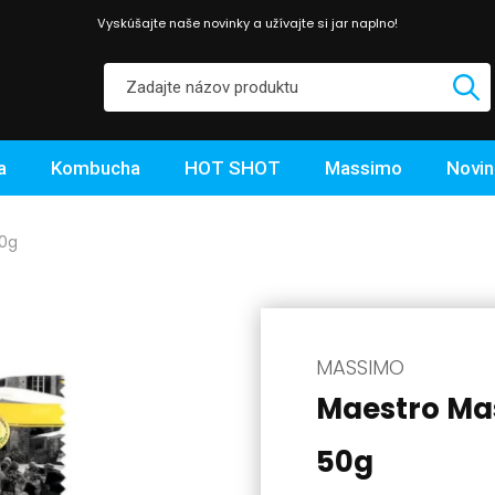
Vyskúšajte naše novinky a užívajte si jar naplno!
a
Kombucha
HOT SHOT
Massimo
Novin
50g
MASSIMO
Maestro Ma
50g