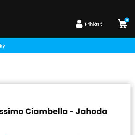
0
Prihlásiť
ky
ssimo Ciambella - Jahoda