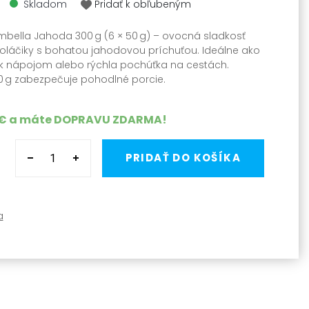
Skladom
Pridať k obľubeným
bella Jahoda 300 g (6 × 50 g) – ovocná sladkosť
láčiky s bohatou jahodovou príchuťou. Ideálne ako
 k nápojom alebo rýchla pochúťka na cestách.
50 g zabezpečuje pohodlné porcie.
 €
a máte
DOPRAVU ZDARMA
!
PRIDAŤ DO KOŠÍKA
a