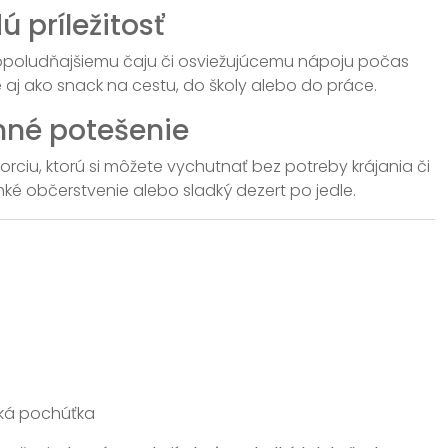
 príležitosť
 popoludňajšiemu čaju či osviežujúcemu nápoju počas
 aj ako snack na cestu, do školy alebo do práce.
nné potešenie
orciu, ktorú si môžete vychutnať bez potreby krájania či
hké občerstvenie alebo sladký dezert po jedle.
dká pochúťka