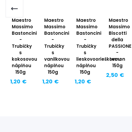
Maestro
Maestro
Maestro
Maestro
Massimo
Massimo
Massimo
Massimo
Bastoncini
Bastoncini
Bastoncini
Biscotti
-
-
-
della
Trubičky
Trubičky
Trubičky
PASSIONE
s
s
s
-
kokosovou
vanilkovou
lieskovoorieškovou
Lemon
náplňou
náplňou
náplňou
150g
150g
150g
150g
2,50 €
1,20 €
1,20 €
1,20 €