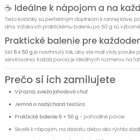
☕ Ideálne k nápojom a na každú
Tieto koláčiky sú perfektným doplnkom k rannej káve,
dňa. Vďaka ich praktickému baleniu po 50 g sú výborné
Praktické balenie pre každode
Set
6 x 50 g
je navrhnutý tak, aby ste mali vždy poruke p
servírovania. Každá porcia je ideálnych rozmerov na ľa
Prečo si ich zamilujete
Výrazná, svieža jahodová chuť
Jemná a nadýchaná textúra
Praktické balenie 6 × 50 g
– pohodlné porcie
Skvelé k nápojom, na desiatu alebo ako rýchla sla