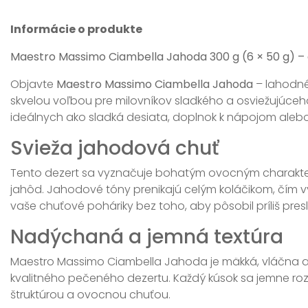
Informácie o produkte
Maestro Massimo Ciambella Jahoda 300 g (6 × 50 g) – 
Objavte
Maestro Massimo Ciambella Jahoda
– lahodné
skvelou voľbou pre milovníkov sladkého a osviežujúce
ideálnych ako sladká desiata, doplnok k nápojom alebo
Svieža jahodová chuť
Tento dezert sa vyznačuje bohatým ovocným charakter
jahôd. Jahodové tóny prenikajú celým koláčikom, čím v
vaše chuťové poháriky bez toho, aby pôsobil príliš pres
Nadýchaná a jemná textúra
Maestro Massimo Ciambella Jahoda je mäkká, vláčna 
kvalitného pečeného dezertu. Každý kúsok sa jemne ro
štruktúrou a ovocnou chuťou.