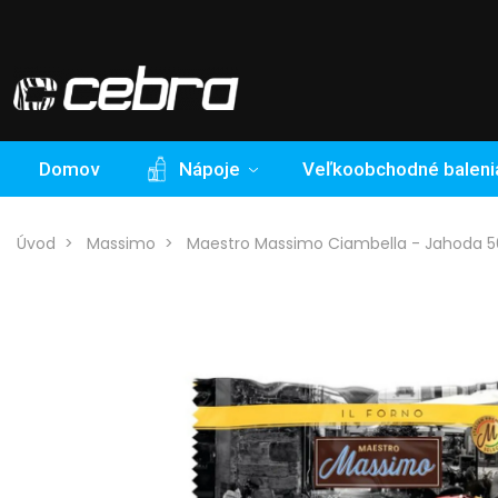
Domov
Nápoje
Veľkoobchodné baleni
Úvod
Massimo
Maestro Massimo Ciambella - Jahoda 