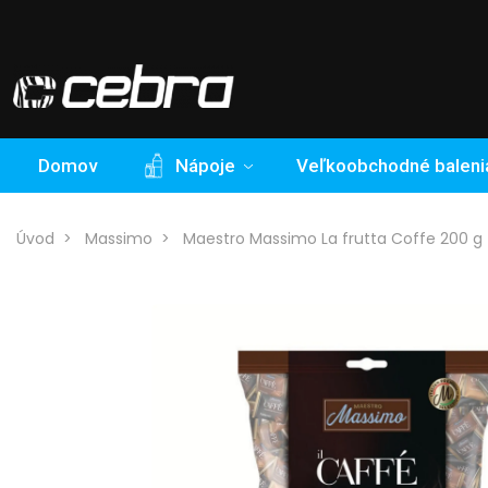
Domov
Nápoje
Veľkoobchodné baleni
Úvod
Massimo
Maestro Massimo La frutta Coffe 200 g