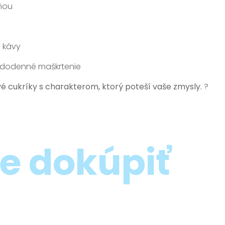
ňou
i kávy
aždodenné maškrtenie
é cukríky s charakterom, ktorý poteší vaše zmysly.
?