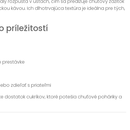
aly rozpúšťa v ústach, čím sa predlžuje chuťový zážitok
ou kávou. Ich dlhotrvajúca textúra je ideálna pre tých,
 príležitostí
o prestávke
ebo zdieľať s priateľmi
 dostatok cukríkov, ktoré potešia chuťové poháriky a