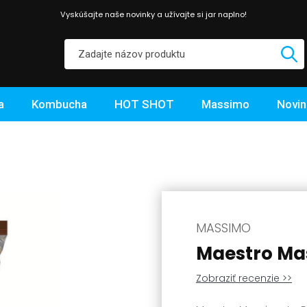
Vyskúšajte naše novinky a užívajte si jar naplno!
a
Kombucha
HOT SHOT
Massimo
Novin
MASSIMO
Maestro Mas
Zobraziť recenzie >>