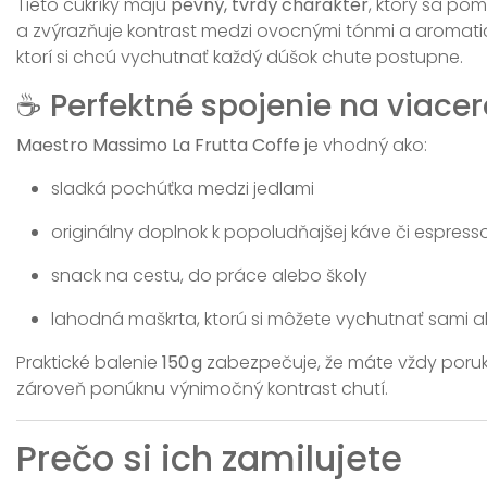
Tieto cukríky majú
pevný, tvrdý charakter
, ktorý sa pom
a zvýrazňuje kontrast medzi ovocnými tónmi a aromatick
ktorí si chcú vychutnať každý dúšok chute postupne.
☕ Perfektné spojenie na viacero
Maestro Massimo La Frutta Coffe
je vhodný ako:
sladká pochúťka medzi jedlami
originálny doplnok k popoludňajšej káve či espress
snack na cestu, do práce alebo školy
lahodná maškrta, ktorú si môžete vychutnať sami al
Praktické balenie
150 g
zabezpečuje, že máte vždy poruke
zároveň ponúknu výnimočný kontrast chutí.
Prečo si ich zamilujete