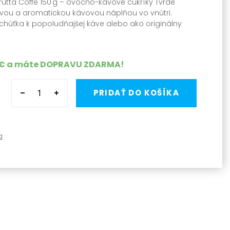
utta Coffe 150 g – ovocno-kávové cukríky Tvrdé
tvou a aromatickou kávovou náplňou vo vnútri.
chúťka k popoludňajšej káve alebo ako originálny
 €
a máte
DOPRAVU ZDARMA
!
PRIDAŤ DO KOŠÍKA
a