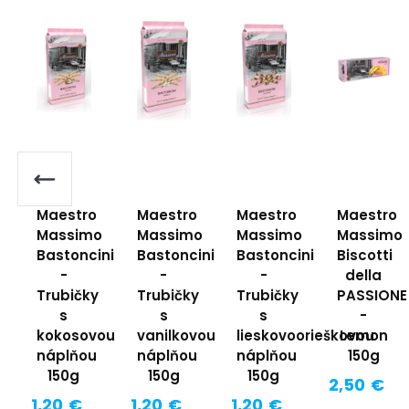
Maestro
Maestro
Maestro
Maestro
Massimo
Massimo
Massimo
Massimo
Bastoncini
Bastoncini
Bastoncini
Biscotti
-
-
-
della
Trubičky
Trubičky
Trubičky
PASSIONE
s
s
s
-
kokosovou
vanilkovou
lieskovoorieškovou
Lemon
náplňou
náplňou
náplňou
150g
150g
150g
150g
2,50 €
1,20 €
1,20 €
1,20 €