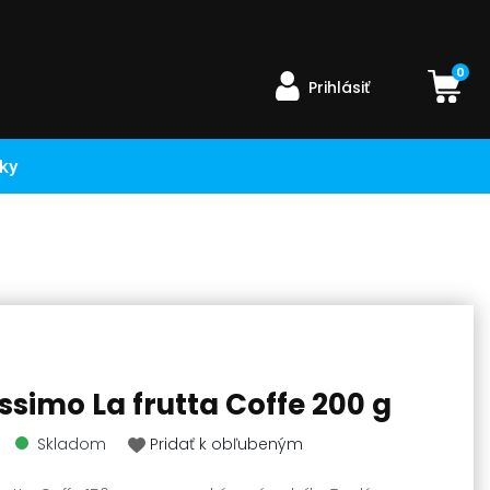
0
Prihlásiť
ky
simo La frutta Coffe 200 g
Skladom
Pridať k obľubeným