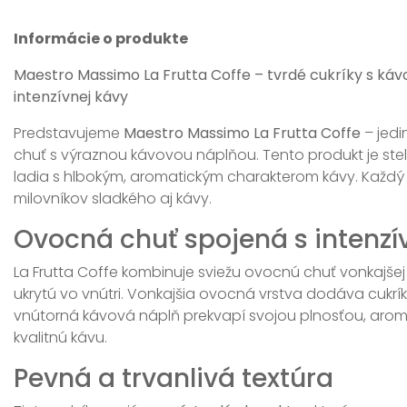
Informácie o produkte
Maestro Massimo La Frutta Coffe – tvrdé cukríky s káv
intenzívnej kávy
Predstavujeme
Maestro Massimo La Frutta Coffe
– jedi
chuť s výraznou kávovou náplňou. Tento produkt je ste
ladia s hlbokým, aromatickým charakterom kávy. Každý c
milovníkov sladkého aj kávy.
Ovocná chuť spojená s intenz
La Frutta Coffe kombinuje sviežu ovocnú chuť vonkajše
ukrytú vo vnútri. Vonkajšia ovocná vrstva dodáva cukrí
vnútorná kávová náplň prekvapí svojou plnosťou, aro
kvalitnú kávu.
Pevná a trvanlivá textúra