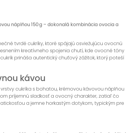
ovou náplňou 150 g – dokonalá kombinácia ovocia a
nečné tvrdé cukríky, ktoré spájajú osviežujúcu ovocnú
lesnením kreatívneho spojenia chutí, kde ovocné tóny
ukrík prináša autentický chuťový zážitok, ktorý poteší
ívnou kávou
j vrstvy cukríka s bohatou, krémovou kávovou náplňou
kom príjemnú sladkosť a ovocný charakter, zatiaľ čo
matickosťou a jemne horkastým dotykom, typickým pre