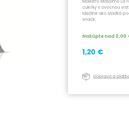
Maestro Massimo La Fr
cukríky s ovocnou vrs
Ideálne ako sladká po
snack.
Nakúpte nad
0,00
1,20 €
Doprava a platb