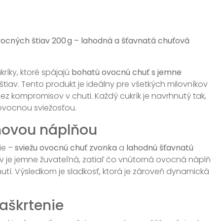
ocných štiav 200 g – lahodná a šťavnatá chuťová
íky, ktoré spájajú
bohatú ovocnú chuť s jemne
iav. Tento produkt je ideálny pre všetkých milovníkov
bez kompromisov v chuti. Každý cukrík je navrhnutý tak,
ovocnou sviežosťou.
movou náplňou
ie –
sviežu ovocnú chuť zvonka
a
lahodnú šťavnatú
ov je jemne žuvateľná, zatiaľ čo vnútorná ovocná náplň
tí. Výsledkom je sladkosť, ktorá je zároveň dynamická
aškrtenie