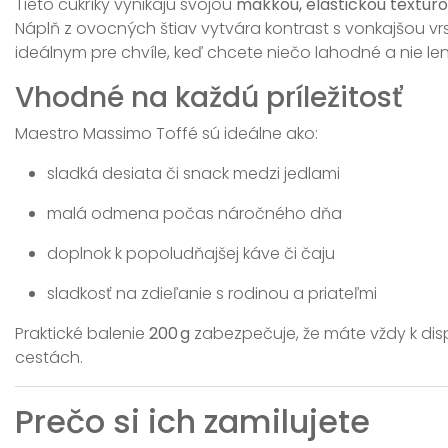
Tieto cukríky vynikajú svojou
mäkkou, elastickou textúr
Náplň z ovocných štiav vytvára kontrast s vonkajšou vr
ideálnym pre chvíle, keď chcete niečo lahodné a nie le
Vhodné na každú príležitosť
Maestro Massimo Toffé sú ideálne ako:
sladká desiata či snack medzi jedlami
malá odmena počas náročného dňa
doplnok k popoludňajšej káve či čaju
sladkosť na zdieľanie s rodinou a priateľmi
Praktické balenie
200 g
zabezpečuje, že máte vždy k disp
cestách.
Prečo si ich zamilujete