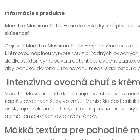
Informácie o produkte
Maestro Massimo Toffé – mäkké cukríky s náplňou z ov
skúsenosť
Objavte
Maestro Massimo Toffé
– výnimočné mäkké cukr
krémovou náplňou
vytvorenou z prírodných ovocných št
sladkostí, ktorí vyhľadávajú autentický ovocný zážitok 
aby ponúkol dokonalú rovnováhu medzi sladkosťou a 
Intenzívna ovocná chuť s kré
Maestro Massimo Toffé kombinuje dve chuťové dimenz
náplň
z ovocných štiav vo vnútri. Vonkajšia časť cukrík
poskytuje explóziu chuťových tónov pri každom zahryznu
a plná komplexných ovocných tónov.
Mäkká textúra pre pohodlné m