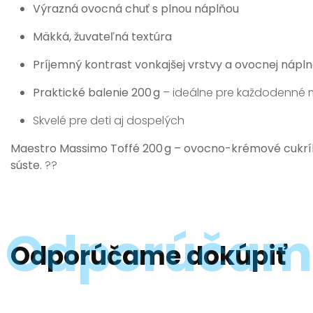
Výrazná ovocná chuť s plnou náplňou
Mäkká, žuvateľná textúra
Príjemný kontrast vonkajšej vrstvy a ovocnej nápl
Praktické balenie 200 g
– ideálne pre každodenné 
Skvelé pre deti aj dospelých
Maestro Massimo Toffé 200 g – ovocno-krémové cukrík
súste.
??
Odporúčame dokúpiť