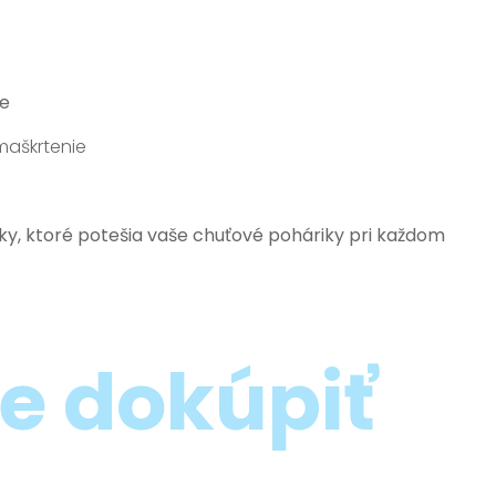
ne
maškrtenie
y, ktoré potešia vaše chuťové poháriky pri každom