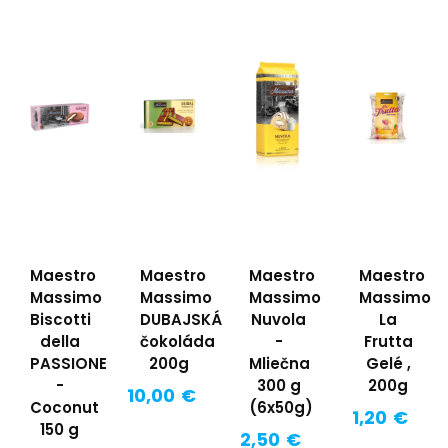
Maestro
Maestro
Maestro
Maestro
Massimo
Massimo
Massimo
Massimo
Biscotti
DUBAJSKÁ
Nuvola
La
della
čokoláda
-
Frutta
PASSIONE
200g
Mliečna
Gelé ,
-
300 g
200g
10,00 €
Coconut
(6x50g)
1,20 €
150 g
2,50 €