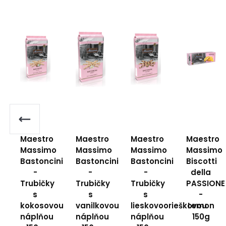
Maestro
Maestro
Maestro
Maestro
Massimo
Massimo
Massimo
Massimo
Bastoncini
Bastoncini
Bastoncini
Biscotti
-
-
-
della
Trubičky
Trubičky
Trubičky
PASSIONE
s
s
s
-
kokosovou
vanilkovou
lieskovoorieškovou
Lemon
náplňou
náplňou
náplňou
150g