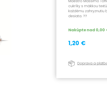
Maestro Massimo Toff
cukríky s mäkkou text
každému zahryznutiu b
desiata. ??
Nakúpte nad
0,00
1,20 €
Doprava a platb