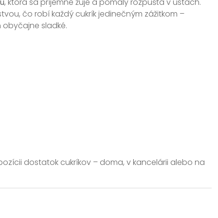
ou
, ktorá sa príjemne žuje a pomaly rozpúšťa v ústach.
stvou, čo robí každý cukrík jedinečným zážitkom –
n obyčajne sladké.
ozícii dostatok cukríkov – doma, v kancelárii alebo na