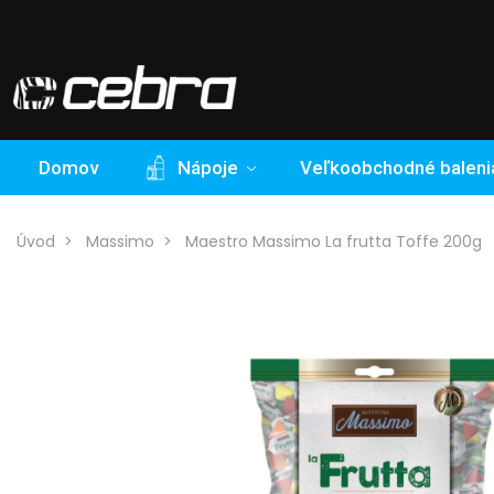
Domov
Nápoje
Veľkoobchodné baleni
Úvod
Massimo
Maestro Massimo La frutta Toffe 200g