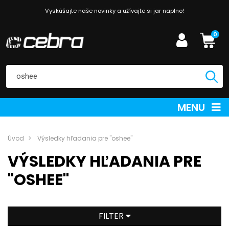
Vyskúšajte naše novinky a užívajte si jar naplno!
0
MENU
Úvod
Výsledky hľadania pre "oshee"
VÝSLEDKY HĽADANIA PRE
"OSHEE"
FILTER