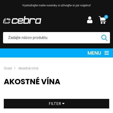
Vyskúšajte naše novinky a užívajte si jar naplno!
0
MENU
Úvod
Akostné vína
AKOSTNÉ VÍNA
FILTER