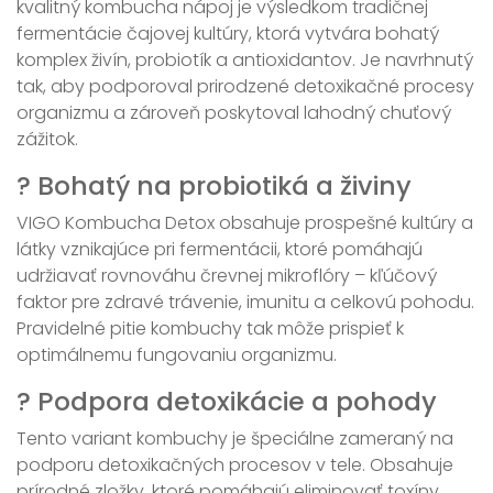
kvalitný kombucha nápoj je výsledkom tradičnej
fermentácie čajovej kultúry, ktorá vytvára bohatý
komplex živín, probiotík a antioxidantov. Je navrhnutý
tak, aby podporoval prirodzené detoxikačné procesy
organizmu a zároveň poskytoval lahodný chuťový
zážitok.
? Bohatý na probiotiká a živiny
VIGO Kombucha Detox obsahuje prospešné kultúry a
látky vznikajúce pri fermentácii, ktoré pomáhajú
udržiavať rovnováhu črevnej mikroflóry – kľúčový
faktor pre zdravé trávenie, imunitu a celkovú pohodu.
Pravidelné pitie kombuchy tak môže prispieť k
optimálnemu fungovaniu organizmu.
? Podpora detoxikácie a pohody
Tento variant kombuchy je špeciálne zameraný na
podporu detoxikačných procesov v tele. Obsahuje
prírodné zložky, ktoré pomáhajú eliminovať toxíny,