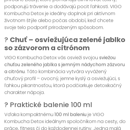
podporujú trávenie a dodávajú pocit ľahkosti. VIGO
Kombucha Detox je ideálny doplnok pri aktívnom
životnom štýle alebo počas období, keď chcete
svoje telo podporiť prirodzeným spôsobom.
?
Chuť – osviežujúca zelené jablko
so zázvorom a citrónom
VIGO Kombucha Detox vás osvieži svojou
sviežou
chuťou zeleného jablka s jemným nádychom zázvoru
a citrónu
. Táto kombinácia vytvára vyvážený
chuťový profil – ovocný, jemne kyslý a osviežujúci, s
ľahkou pikantnosťou, ktorá podčiarkuje detoxikačný
charakter nápoja.
? Praktické balenie 100 ml
Vďaka kompaktnému
100 ml baleniu
je VIGO
Kombucha Detox ideálnym spoločníkom na cesty, do
práce, fitness či do každodennej rutiny. Jedna malá