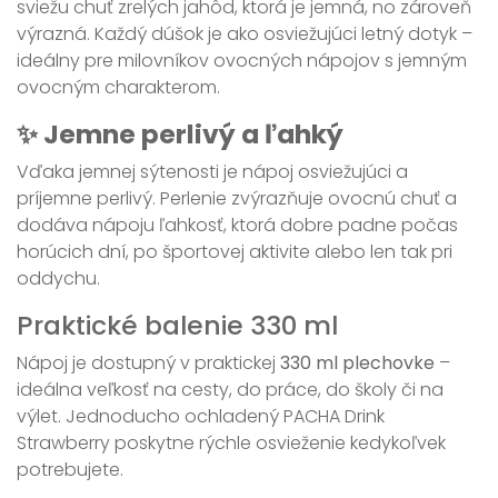
sviežu chuť zrelých jahôd, ktorá je jemná, no zároveň
výrazná. Každý dúšok je ako osviežujúci letný dotyk –
ideálny pre milovníkov ovocných nápojov s jemným
ovocným charakterom.
✨ Jemne perlivý a ľahký
Vďaka jemnej sýtenosti je nápoj osviežujúci a
príjemne perlivý. Perlenie zvýrazňuje ovocnú chuť a
dodáva nápoju ľahkosť, ktorá dobre padne počas
horúcich dní, po športovej aktivite alebo len tak pri
oddychu.
Praktické balenie 330 ml
Nápoj je dostupný v praktickej
330 ml plechovke
–
ideálna veľkosť na cesty, do práce, do školy či na
výlet. Jednoducho ochladený PACHA Drink
Strawberry poskytne rýchle osvieženie kedykoľvek
potrebujete.