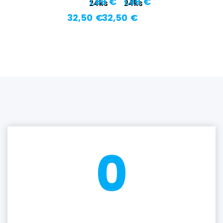
1,99 €
1,99 €
24ks
24ks
32,50 €
32,50 €
0