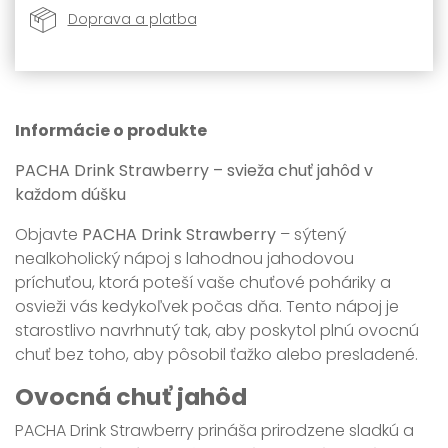
Doprava a platba
Informácie o produkte
PACHA Drink Strawberry – svieža chuť jahôd v
každom dúšku
Objavte
PACHA Drink Strawberry
– sýtený
nealkoholický nápoj s lahodnou jahodovou
príchuťou, ktorá poteší vaše chuťové poháriky a
osvieži vás kedykoľvek počas dňa. Tento nápoj je
starostlivo navrhnutý tak, aby poskytol plnú ovocnú
chuť bez toho, aby pôsobil ťažko alebo presladené.
Ovocná chuť jahôd
PACHA Drink Strawberry prináša prirodzene sladkú a