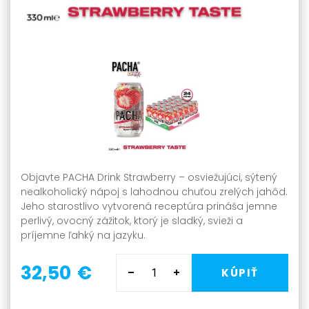
Objavte PACHA Drink Strawberry – osviežujúci, sýtený
nealkoholický nápoj s lahodnou chuťou zrelých jahôd.
Jeho starostlivo vytvorená receptúra prináša jemne
perlivý, ovocný zážitok, ktorý je sladký, svieži a
príjemne ľahký na jazyku.
32,50 €
KÚPIŤ