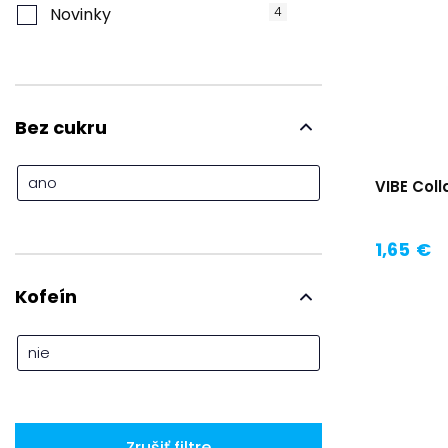
Novinky
4
Bez cukru
ano
VIBE Col
1,65 €
Kofeín
nie
Zrušiť filtre