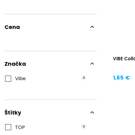
Cena
VIBE Col
Značka
1,65 €
Vibe
4
Štítky
TOP
4