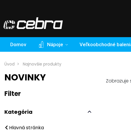
Domov
Nápoje
Veľkoobchodné baleni
Úvod
Najnovšie produkty
NOVINKY
Zobrazuje s
Filter
Kategória
Hlavná stránka