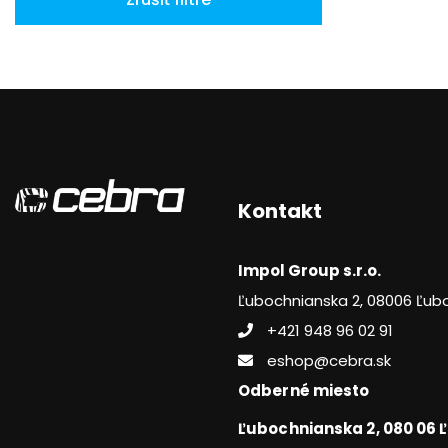
Kontakt
Impol Group s.r.o.
Ľubochnianska 2, 08006 Ľub
+421 948 96 02 91
eshop@cebra.sk
Odberné miesto
Ľubochnianska 2, 080 06 