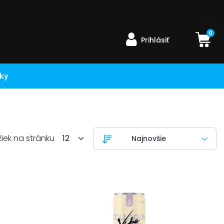
0
Prihlásiť
ky
žiek na stránku