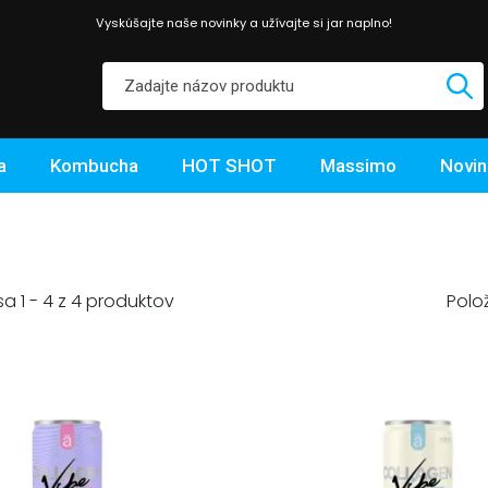
Vyskúšajte naše novinky a užívajte si jar naplno!
a
Kombucha
HOT SHOT
Massimo
Novin
Polo
a 1 - 4 z 4 produktov